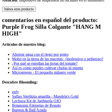
Atención
: dispositivo de suspensión no incluido en el suministro.
Valora este producto
comentarios en español del producto:
Purple Frog Silla Colgante "HANG M
HIGH"
Artículos de nuestro blog:
Ahorrar agua con el riego por goteo
Moho en la tierra de las macetas: ¿Inofensivo o peligroso?
¿Por qué se enrollan las hojas del tomate?
Así es como puedes cultivar chufas tú mismo
Microgreens - El pequeño milagro verde
Descubre Bloomling:
eufy
Saflax Strelitzia amarilla - Mandela's Gold
Lechuza Kit de Jardinería OJO
Botanopia Etiquetas de Regalo
Burgon & Ball Azada