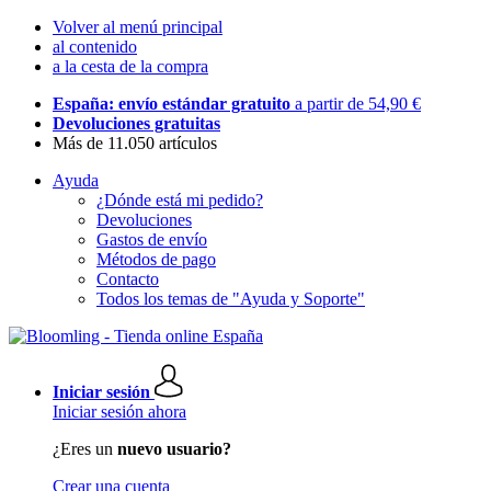
Volver al menú principal
al contenido
a la cesta de la compra
España: envío estándar gratuito
a partir de 54,90 €
Devoluciones gratuitas
Más de 11.050 artículos
Ayuda
¿Dónde está mi pedido?
Devoluciones
Gastos de envío
Métodos de pago
Contacto
Todos los temas de "Ayuda y Soporte"
Iniciar sesión
Iniciar sesión ahora
¿Eres un
nuevo usuario?
Crear una cuenta