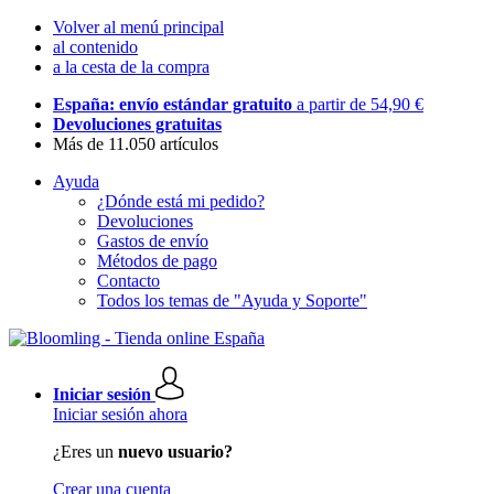
Volver al menú principal
al contenido
a la cesta de la compra
España: envío estándar gratuito
a partir de 54,90 €
Devoluciones gratuitas
Más de 11.050 artículos
Ayuda
¿Dónde está mi pedido?
Devoluciones
Gastos de envío
Métodos de pago
Contacto
Todos los temas de "Ayuda y Soporte"
Iniciar sesión
Iniciar sesión ahora
¿Eres un
nuevo usuario?
Crear una cuenta