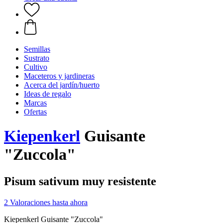
Semillas
Sustrato
Cultivo
Maceteros y jardineras
Acerca del jardín/huerto
Ideas de regalo
Marcas
Ofertas
Kiepenkerl
Guisante
"Zuccola"
Pisum sativum muy resistente
2 Valoraciones hasta ahora
Kiepenkerl Guisante "Zuccola"