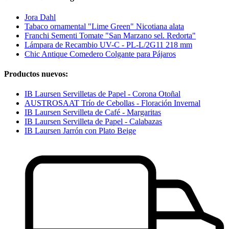
Jora Dahl
Tabaco ornamental "Lime Green" Nicotiana alata
Franchi Sementi Tomate "San Marzano sel. Redorta"
Lámpara de Recambio UV-C - PL-L/2G11 218 mm
Chic Antique Comedero Colgante para Pájaros
Productos nuevos:
IB Laursen Servilletas de Papel - Corona Otoñal
AUSTROSAAT Trío de Cebollas - Floración Invernal
IB Laursen Servilleta de Café - Margaritas
IB Laursen Servilleta de Papel - Calabazas
IB Laursen Jarrón con Plato Beige