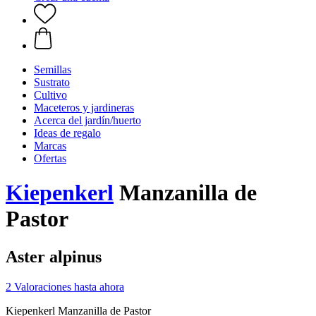
Semillas
Sustrato
Cultivo
Maceteros y jardineras
Acerca del jardín/huerto
Ideas de regalo
Marcas
Ofertas
Kiepenkerl
Manzanilla de
Pastor
Aster alpinus
2 Valoraciones hasta ahora
Kiepenkerl Manzanilla de Pastor