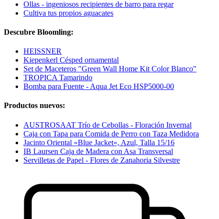
Ollas - ingeniosos recipientes de barro para regar
Cultiva tus propios aguacates
Descubre Bloomling:
HEISSNER
Kiepenkerl Césped ornamental
Set de Maceteros "Green Wall Home Kit Color Blanco"
TROPICA Tamarindo
Bomba para Fuente - Aqua Jet Eco HSP5000-00
Productos nuevos:
AUSTROSAAT Trío de Cebollas - Floración Invernal
Caja con Tapa para Comida de Perro con Taza Medidora
Jacinto Oriental «Blue Jacket», Azul, Talla 15/16
IB Laursen Caja de Madera con Asa Transversal
Servilletas de Papel - Flores de Zanahoria Silvestre