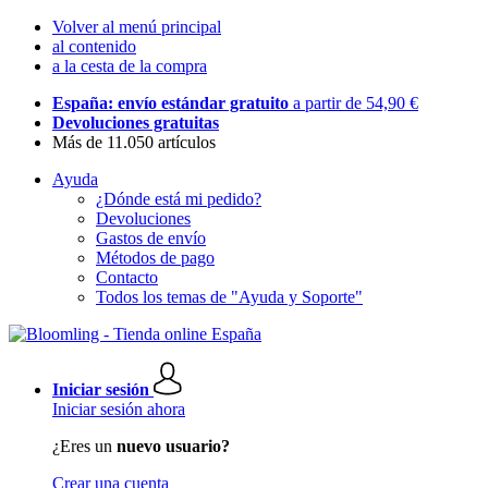
Volver al menú principal
al contenido
a la cesta de la compra
España: envío estándar gratuito
a partir de 54,90 €
Devoluciones gratuitas
Más de 11.050 artículos
Ayuda
¿Dónde está mi pedido?
Devoluciones
Gastos de envío
Métodos de pago
Contacto
Todos los temas de "Ayuda y Soporte"
Iniciar sesión
Iniciar sesión ahora
¿Eres un
nuevo usuario?
Crear una cuenta