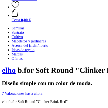
Cesta
0,00 €
Semillas
Sustrato
Cultivo
Maceteros y jardineras
Acerca del jardín/huerto
Ideas de regalo
Marcas
Ofertas
elho
b.for Soft Round "Clinker
Diseño simple con un color de moda.
7 Valoraciones hasta ahora
elho b.for Soft Round "Clinker Brink Red"