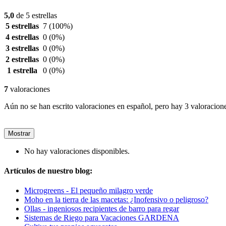
5,0
de 5 estrellas
5 estrellas
7
(100%)
4 estrellas
0
(0%)
3 estrellas
0
(0%)
2 estrellas
0
(0%)
1 estrella
0
(0%)
7
valoraciones
Aún no se han escrito valoraciones en español, pero hay 3 valoracione
Mostrar
No hay valoraciones disponibles.
Artículos de nuestro blog:
Microgreens - El pequeño milagro verde
Moho en la tierra de las macetas: ¿Inofensivo o peligroso?
Ollas - ingeniosos recipientes de barro para regar
Sistemas de Riego para Vacaciones GARDENA