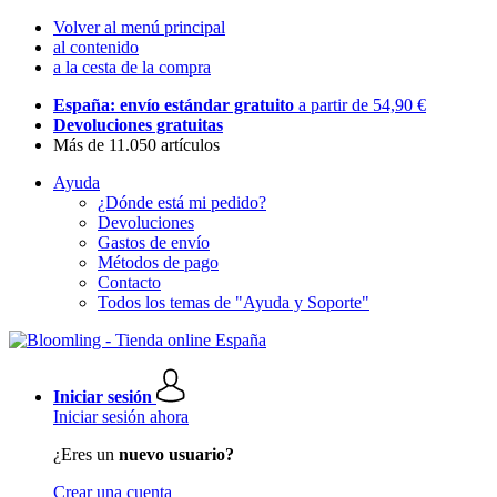
Volver al menú principal
al contenido
a la cesta de la compra
España: envío estándar gratuito
a partir de 54,90 €
Devoluciones gratuitas
Más de 11.050 artículos
Ayuda
¿Dónde está mi pedido?
Devoluciones
Gastos de envío
Métodos de pago
Contacto
Todos los temas de "Ayuda y Soporte"
Iniciar sesión
Iniciar sesión ahora
¿Eres un
nuevo usuario?
Crear una cuenta