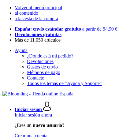
Volver al menú principal
al contenido
a la cesta de la compra
España: envío estándar gratuito
a partir de 54,90 €
Devoluciones gratuitas
Más de 11.050 artículos
Ayuda
¿Dónde está mi pedido?
Devoluciones
Gastos de envío
Métodos de pago
Contacto
Todos los temas de "Ayuda y Soporte"
Iniciar sesión
Iniciar sesión ahora
¿Eres un
nuevo usuario?
Crear una cuenta