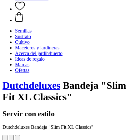
Semillas
Sustrato
Cultivo
Maceteros y jardineras
Acerca del jardín/huerto
Ideas de regalo
Marcas
Ofertas
Dutchdeluxes
Bandeja "Slim
Fit XL Classics"
Servir con estilo
Dutchdeluxes Bandeja "Slim Fit XL Classics"