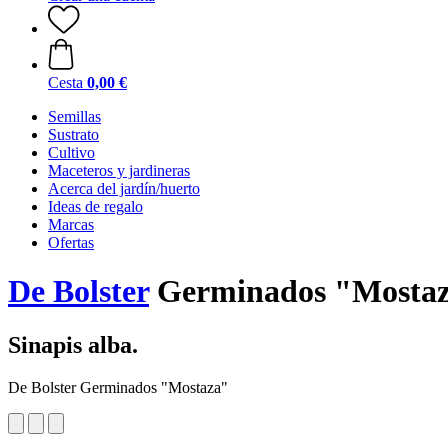
Cesta
0,00 €
Semillas
Sustrato
Cultivo
Maceteros y jardineras
Acerca del jardín/huerto
Ideas de regalo
Marcas
Ofertas
De Bolster
Germinados "Mosta
Sinapis alba.
De Bolster Germinados "Mostaza"