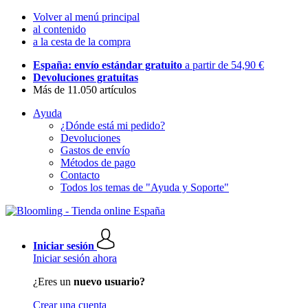
Volver al menú principal
al contenido
a la cesta de la compra
España: envío estándar gratuito
a partir de 54,90 €
Devoluciones gratuitas
Más de 11.050 artículos
Ayuda
¿Dónde está mi pedido?
Devoluciones
Gastos de envío
Métodos de pago
Contacto
Todos los temas de "Ayuda y Soporte"
Iniciar sesión
Iniciar sesión ahora
¿Eres un
nuevo usuario?
Crear una cuenta