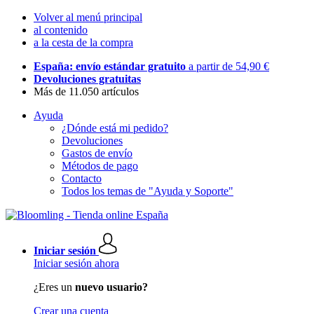
Volver al menú principal
al contenido
a la cesta de la compra
España: envío estándar gratuito
a partir de 54,90 €
Devoluciones gratuitas
Más de 11.050 artículos
Ayuda
¿Dónde está mi pedido?
Devoluciones
Gastos de envío
Métodos de pago
Contacto
Todos los temas de "Ayuda y Soporte"
Iniciar sesión
Iniciar sesión ahora
¿Eres un
nuevo usuario?
Crear una cuenta