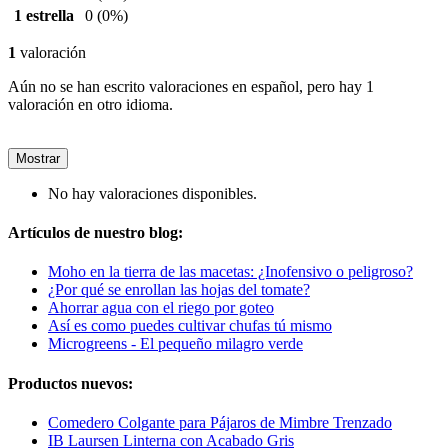
1 estrella
0
(0%)
1
valoración
Aún no se han escrito valoraciones en español, pero hay 1
valoración en otro idioma.
Mostrar
No hay valoraciones disponibles.
Artículos de nuestro blog:
Moho en la tierra de las macetas: ¿Inofensivo o peligroso?
¿Por qué se enrollan las hojas del tomate?
Ahorrar agua con el riego por goteo
Así es como puedes cultivar chufas tú mismo
Microgreens - El pequeño milagro verde
Productos nuevos:
Comedero Colgante para Pájaros de Mimbre Trenzado
IB Laursen Linterna con Acabado Gris