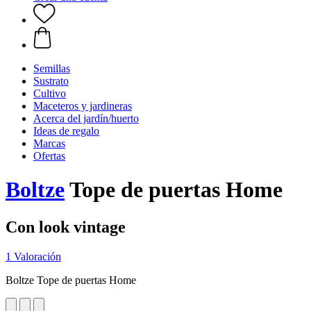
Semillas
Sustrato
Cultivo
Maceteros y jardineras
Acerca del jardín/huerto
Ideas de regalo
Marcas
Ofertas
Boltze
Tope de puertas Home
Con look vintage
1 Valoración
Boltze Tope de puertas Home