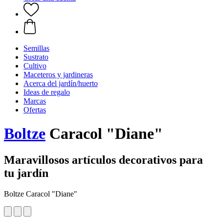
Semillas
Sustrato
Cultivo
Maceteros y jardineras
Acerca del jardín/huerto
Ideas de regalo
Marcas
Ofertas
Boltze
Caracol "Diane"
Maravillosos artículos decorativos para
tu jardín
Boltze Caracol "Diane"