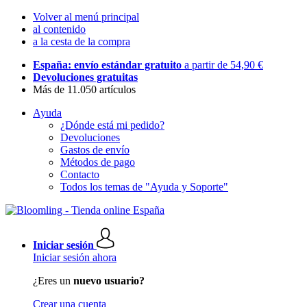
Volver al menú principal
al contenido
a la cesta de la compra
España: envío estándar gratuito
a partir de 54,90 €
Devoluciones gratuitas
Más de 11.050 artículos
Ayuda
¿Dónde está mi pedido?
Devoluciones
Gastos de envío
Métodos de pago
Contacto
Todos los temas de "Ayuda y Soporte"
Iniciar sesión
Iniciar sesión ahora
¿Eres un
nuevo usuario?
Crear una cuenta