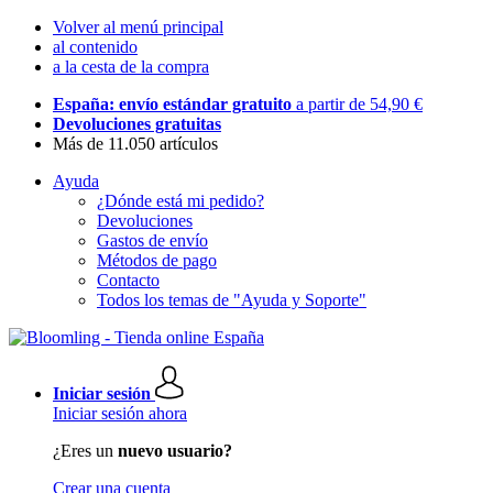
Volver al menú principal
al contenido
a la cesta de la compra
España: envío estándar gratuito
a partir de 54,90 €
Devoluciones gratuitas
Más de 11.050 artículos
Ayuda
¿Dónde está mi pedido?
Devoluciones
Gastos de envío
Métodos de pago
Contacto
Todos los temas de "Ayuda y Soporte"
Iniciar sesión
Iniciar sesión ahora
¿Eres un
nuevo usuario?
Crear una cuenta