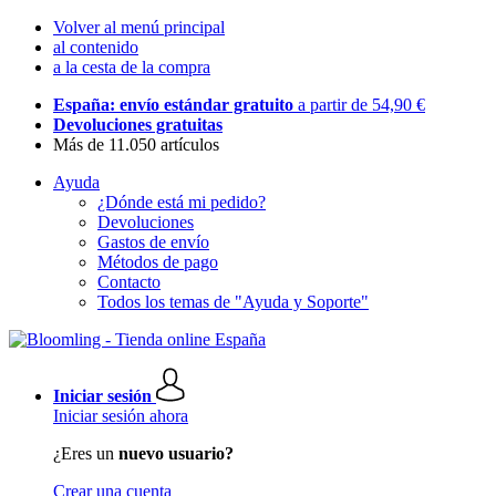
Volver al menú principal
al contenido
a la cesta de la compra
España: envío estándar gratuito
a partir de 54,90 €
Devoluciones gratuitas
Más de 11.050 artículos
Ayuda
¿Dónde está mi pedido?
Devoluciones
Gastos de envío
Métodos de pago
Contacto
Todos los temas de "Ayuda y Soporte"
Iniciar sesión
Iniciar sesión ahora
¿Eres un
nuevo usuario?
Crear una cuenta