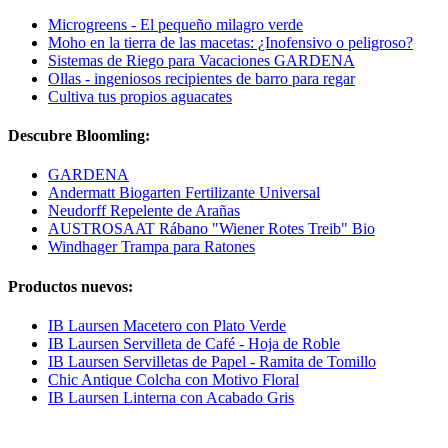
Microgreens - El pequeño milagro verde
Moho en la tierra de las macetas: ¿Inofensivo o peligroso?
Sistemas de Riego para Vacaciones GARDENA
Ollas - ingeniosos recipientes de barro para regar
Cultiva tus propios aguacates
Descubre Bloomling:
GARDENA
Andermatt Biogarten Fertilizante Universal
Neudorff Repelente de Arañas
AUSTROSAAT Rábano "Wiener Rotes Treib" Bio
Windhager Trampa para Ratones
Productos nuevos:
IB Laursen Macetero con Plato Verde
IB Laursen Servilleta de Café - Hoja de Roble
IB Laursen Servilletas de Papel - Ramita de Tomillo
Chic Antique Colcha con Motivo Floral
IB Laursen Linterna con Acabado Gris