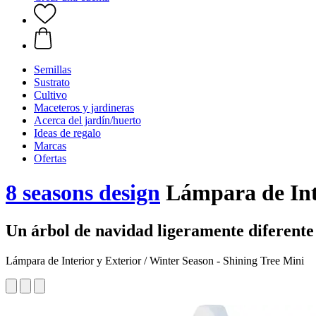
Semillas
Sustrato
Cultivo
Maceteros y jardineras
Acerca del jardín/huerto
Ideas de regalo
Marcas
Ofertas
8 seasons design
Lámpara de Inte
Un árbol de navidad ligeramente diferente 
Lámpara de Interior y Exterior / Winter Season - Shining Tree Mini