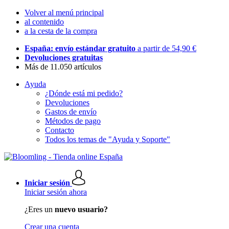
Volver al menú principal
al contenido
a la cesta de la compra
España: envío estándar gratuito
a partir de 54,90 €
Devoluciones gratuitas
Más de 11.050 artículos
Ayuda
¿Dónde está mi pedido?
Devoluciones
Gastos de envío
Métodos de pago
Contacto
Todos los temas de "Ayuda y Soporte"
Iniciar sesión
Iniciar sesión ahora
¿Eres un
nuevo usuario?
Crear una cuenta