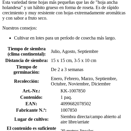
Esta variedad tiene hojas más pequeñas que las de "hoja ancha
holandesa" y un hábito grueso en forma de roseta. Es de rápido
crecimiento y muy resistente con hojas extremadamente aromáticas
y con sabor a fruto seco.
Nuestros consejos:
Cultivar en lotes para un período de cosecha más largo.
Tiempo de siembra
Julio, Agosto, Septiembre
(clima continental):
Distancia de siembra:
15 x 15 cm, 3-5 x 10 cm
Tiempo de
De 2 a 3 semanas
germinación:
Enero, Febrero, Marzo, Septiembre,
Recolección:
Octubre, Noviembre, Diciembre
Art.-Nr.:
KK-1007850
Contenido:
1 paq.
EAN:
4099682078502
Fabricante N.º:
1007850
Siembra directa/campo abierto al
Lugar de cultivo:
aire libre/arriate
El contenido es suficiente
20 metros lineales