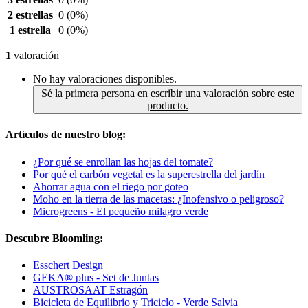
2 estrellas
0
(0%)
1 estrella
0
(0%)
1
valoración
No hay valoraciones disponibles.
Sé la primera persona en escribir una valoración sobre este
producto.
Artículos de nuestro blog:
¿Por qué se enrollan las hojas del tomate?
Por qué el carbón vegetal es la superestrella del jardín
Ahorrar agua con el riego por goteo
Moho en la tierra de las macetas: ¿Inofensivo o peligroso?
Microgreens - El pequeño milagro verde
Descubre Bloomling:
Esschert Design
GEKA® plus - Set de Juntas
AUSTROSAAT Estragón
Bicicleta de Equilibrio y Triciclo - Verde Salvia