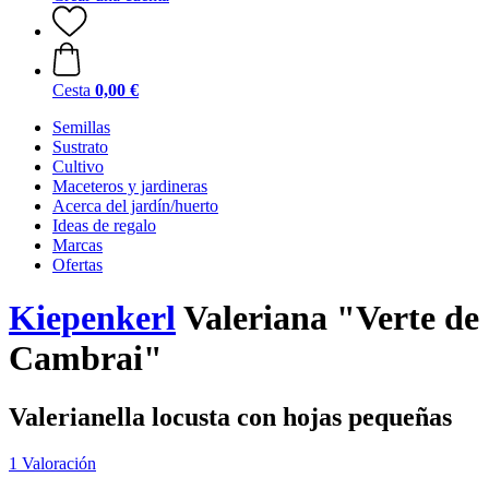
Cesta
0,00 €
Semillas
Sustrato
Cultivo
Maceteros y jardineras
Acerca del jardín/huerto
Ideas de regalo
Marcas
Ofertas
Kiepenkerl
Valeriana "Verte de
Cambrai"
Valerianella locusta con hojas pequeñas
1 Valoración