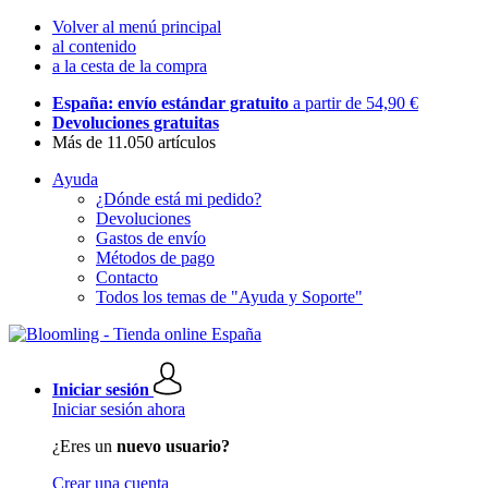
Volver al menú principal
al contenido
a la cesta de la compra
España: envío estándar gratuito
a partir de 54,90 €
Devoluciones gratuitas
Más de 11.050 artículos
Ayuda
¿Dónde está mi pedido?
Devoluciones
Gastos de envío
Métodos de pago
Contacto
Todos los temas de "Ayuda y Soporte"
Iniciar sesión
Iniciar sesión ahora
¿Eres un
nuevo usuario?
Crear una cuenta