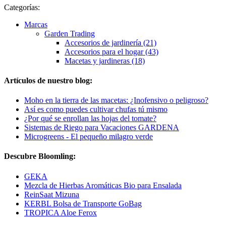
Categorías:
Marcas
Garden Trading
Accesorios de jardinería (21)
Accesorios para el hogar (43)
Macetas y jardineras (18)
Artículos de nuestro blog:
Moho en la tierra de las macetas: ¿Inofensivo o peligroso?
Así es como puedes cultivar chufas tú mismo
¿Por qué se enrollan las hojas del tomate?
Sistemas de Riego para Vacaciones GARDENA
Microgreens - El pequeño milagro verde
Descubre Bloomling:
GEKA
Mezcla de Hierbas Aromáticas Bio para Ensalada
ReinSaat Mizuna
KERBL Bolsa de Transporte GoBag
TROPICA Aloe Ferox