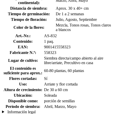
Marzo, Abril, Mayo
continental):
Distancia de siembra:
Aprox. 30 x 40+ cm
Tiempo de germinación:
De 1 a 2 semanas
Tiempo de floración:
Julio, Agosto, Septiembre
Mezcla, Tonos rosas, Tonos claros
Color de la flores:
a blancos
Art.-Nr.:
AS-832
Contenido:
1 paq.
EAN:
9001415558323
Fabricante N.º:
558323
Siembra directa/campo abierto al aire
Lugar de cultivo:
libre/arriate, Precultivo en casa
El contenido es
60-80 plantas, 60 plantas
suficiente para aprox.:
Flores cortadas:
Sí
Uso:
Arriate y flor cortada
Altura de crecimiento:
De 30 a 60 cm
Ubicación:
Soleada
Disponible como:
porción de semillas
Período de siembra:
Abril, Marzo, Mayo
Información legal