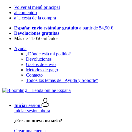
Volver al menú principal
al contenido
a la cesta de la compra
España: envío estándar gratuito
a partir de 54,90 €
Devoluciones gratuitas
Más de 11.050 artículos
Ayuda
¿Dónde está mi pedido?
Devoluciones
Gastos de envío
Métodos de pago
Contacto
Todos los temas de "Ayuda y Soporte"
Iniciar sesión
Iniciar sesión ahora
¿Eres un
nuevo usuario?
Crear una cuenta