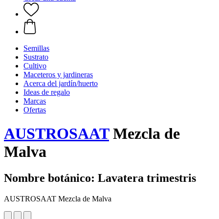
Semillas
Sustrato
Cultivo
Maceteros y jardineras
Acerca del jardín/huerto
Ideas de regalo
Marcas
Ofertas
AUSTROSAAT
Mezcla de
Malva
Nombre botánico: Lavatera trimestris
AUSTROSAAT Mezcla de Malva