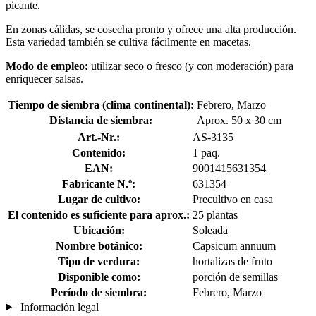
picante.
En zonas cálidas, se cosecha pronto y ofrece una alta producción.
Esta variedad también se cultiva fácilmente en macetas.
Modo de empleo:
utilizar seco o fresco (y con moderación) para
enriquecer salsas.
Tiempo de siembra (clima continental):
Febrero, Marzo
Distancia de siembra:
Aprox. 50 x 30 cm
Art.-Nr.:
AS-3135
Contenido:
1 paq.
EAN:
9001415631354
Fabricante N.º:
631354
Lugar de cultivo:
Precultivo en casa
El contenido es suficiente para aprox.:
25 plantas
Ubicación:
Soleada
Nombre botánico:
Capsicum annuum
Tipo de verdura:
hortalizas de fruto
Disponible como:
porción de semillas
Período de siembra:
Febrero, Marzo
Información legal