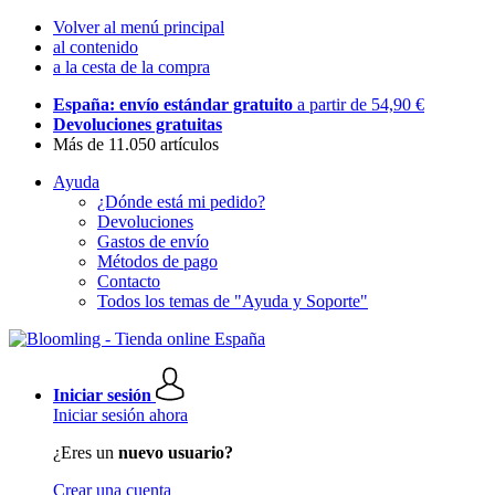
Volver al menú principal
al contenido
a la cesta de la compra
España: envío estándar gratuito
a partir de 54,90 €
Devoluciones gratuitas
Más de 11.050 artículos
Ayuda
¿Dónde está mi pedido?
Devoluciones
Gastos de envío
Métodos de pago
Contacto
Todos los temas de "Ayuda y Soporte"
Iniciar sesión
Iniciar sesión ahora
¿Eres un
nuevo usuario?
Crear una cuenta